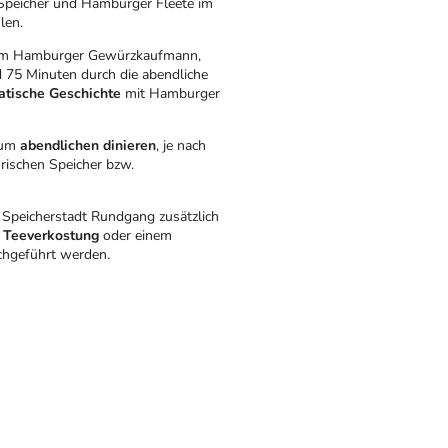
Speicher und Hamburger Fleete im
len.
inem Hamburger Gewürzkaufmann,
d 75 Minuten durch die abendliche
atische Geschichte
mit Hamburger
zum
abendlichen dinieren
, je nach
orischen Speicher bzw.
Speicherstadt Rundgang zusätzlich
, Teeverkostung
oder einem
hgeführt werden.